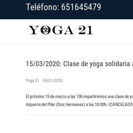
Saltar
Teléfono: 651645479
al
contenido
YOGA 2
CLASES DE YOGA EN DOS HERMANAS
15/03/2020: Clase de yoga solidaria
Yoga 21
04/01/2020
El próximo 15 de marzo a las 10h impartiremos una clase de yo
Alquería del Pilar (Dos Hermanas) a las 10:00h. (CANCELADO